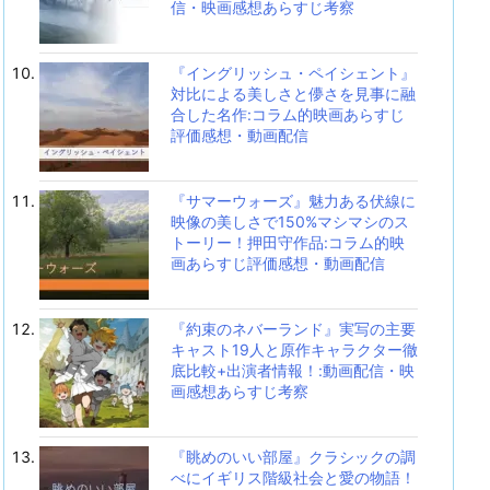
信・映画感想あらすじ考察
『イングリッシュ・ペイシェント』
対比による美しさと儚さを見事に融
合した名作:コラム的映画あらすじ
評価感想・動画配信
『サマーウォーズ』魅力ある伏線に
映像の美しさで150%マシマシのス
トーリー！押田守作品:コラム的映
画あらすじ評価感想・動画配信
『約束のネバーランド』実写の主要
キャスト19人と原作キャラクター徹
底比較+出演者情報！:動画配信・映
画感想あらすじ考察
『眺めのいい部屋』クラシックの調
べにイギリス階級社会と愛の物語！