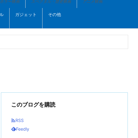
ホラー映画
スペクタル・歴史映画
アニメ映画
ル
ガジェット
その他
このブログを購読

RSS
Feedly