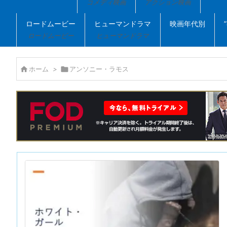
コメディ映画
アクション映画
ロードムービー
ヒューマンドラマ
映画年代別
ロードムービー
ヒューマンドラマ

ホーム
>

アンソニー・ラモス