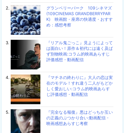
グランベリーパーク 109シネマズ
(109CINEMAS GRANDBERRYPAR
K) 映画館・座席の快適度・おすす
め：感想考察
『リアル鬼ごっこ』見ようによって
は面白い！原作＆初代には遠く及ば
ず別物映画:コラム的映画あらすじ
評価感想・動画配信
『マチネの終わりに』大人の恋は実
在のモデル！すれ違う二人がもどか
しく愛おしい:コラム的映画あらす
じ評価感想・動画配信
『完全なる報復』悪はどっちか互い
の正義のぶつかり合い:動画配信・
映画感想あらすじ考察