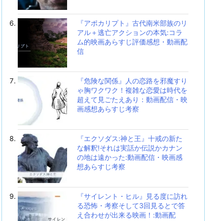
『アポカリプト』古代南米部族のリ
アル＋逃亡アクションの本気:コラ
ム的映画あらすじ評価感想・動画配
信
『危険な関係』人の恋路を邪魔すり
ゃ胸ワクワク！複雑な恋愛は時代を
超えて見ごたえあり：動画配信・映
画感想あらすじ考察
『エクソダス:神と王』十戒の新た
な解釈!それは実話か伝説かカナン
の地は遠かった:動画配信・映画感
想あらすじ考察
『サイレント・ヒル』見る度に訪れ
る恐怖・考察そして3回見るとで答
え合わせが出来る映画！:動画配