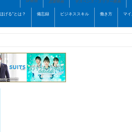
SF映画
恋愛映画
サスペンス・スリラー映画
”ほげる”とは？
備忘録
ビジネススキル
働き方
マイ