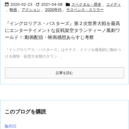

2020-02-23

2021-04-08

スペクタル・歴史
,
コメディ
,
映画
,
アクション
,
2000年代
,
サスペンス・スリラー
『イングロリアス・バスターズ』第２次世界大戦を最高
にエンターテイメントな反戦架空タランティーノ風刺ワ
ールド！:動画配信・映画感想あらすじ考察
『イングロリアス・バスターズ』はナチス・ドイツを徹底的に痛めつ
ける痛快・妄想大全開のタラン ...
記事を読む
このブログを購読

RSS