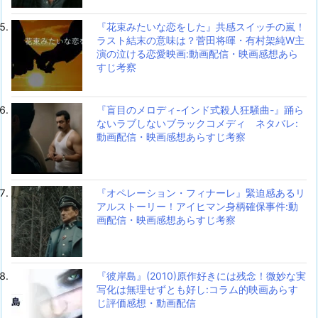
『花束みたいな恋をした』共感スイッチの嵐！
ラスト結末の意味は？菅田将暉・有村架純W主
演の泣ける恋愛映画:動画配信・映画感想あら
すじ考察
『盲目のメロディ-インド式殺人狂騒曲-』踊ら
ないラブしないブラックコメディ ネタバレ:
動画配信・映画感想あらすじ考察
『オペレーション・フィナーレ』緊迫感あるリ
アルストーリー！アイヒマン身柄確保事件:動
画配信・映画感想あらすじ考察
『彼岸島』(2010)原作好きには残念！微妙な実
写化は無理せずとも好し:コラム的映画あらす
じ評価感想・動画配信