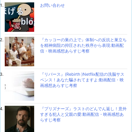
お問い合わせ
『カッコーの巣の上で』体制への反抗と巣立ち
を精神病院の抑圧された秩序から表現:動画配
信・映画感想あらすじ考察
『リバース』(Rebirth )Netflix配信の洗脳サス
ペンス！あなた騙されてますよ:動画配信・映
画感想あらすじ考察
『プリズナーズ』ラストのどんでん返し！意外
すぎる犯人と父親の愛:動画配信・映画感想あ
らすじ考察