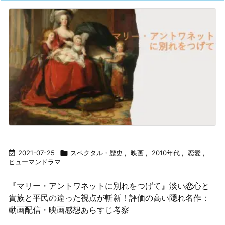

2021-07-25

スペクタル・歴史
,
映画
,
2010年代
,
恋愛
,
ヒューマンドラマ
『マリー・アントワネットに別れをつげて』淡い恋心と
貴族と平民の違った視点が斬新！評価の高い隠れ名作：
動画配信・映画感想あらすじ考察