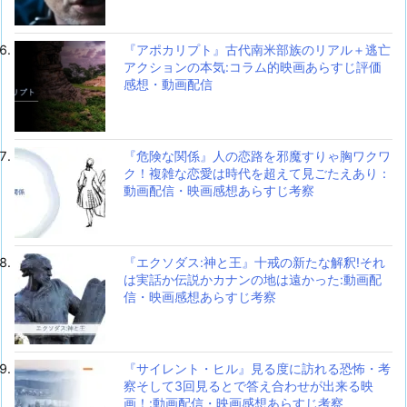
『アポカリプト』古代南米部族のリアル＋逃亡
アクションの本気:コラム的映画あらすじ評価
感想・動画配信
『危険な関係』人の恋路を邪魔すりゃ胸ワクワ
ク！複雑な恋愛は時代を超えて見ごたえあり：
動画配信・映画感想あらすじ考察
『エクソダス:神と王』十戒の新たな解釈!それ
は実話か伝説かカナンの地は遠かった:動画配
信・映画感想あらすじ考察
『サイレント・ヒル』見る度に訪れる恐怖・考
察そして3回見るとで答え合わせが出来る映
画！:動画配信・映画感想あらすじ考察