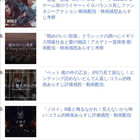
ゲーム発のワイヤー＋ＣＧバランス良しファン
タジーアクション:動画配信・映画感想あらす
じ考察
『眺めのいい部屋』クラシックの調べにイギリ
ス階級社会と愛の物語！アカデミー賞席巻:動
画配信・映画感想あらすじ考察
『ペット 檻の中の乙女』(PET)見て損なし！エ
ンディング読めないどんでん返し:コラム的映
画あらすじ評価感想・動画配信
『ノロイ』B級と侮るなかれ！見えないから怖
い:コラム的映画あらすじ評価感想・動画配信