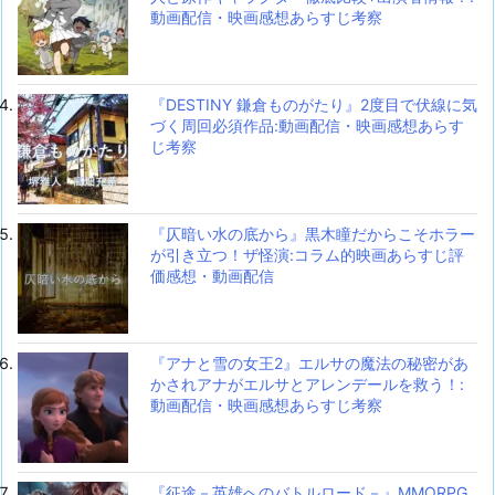
動画配信・映画感想あらすじ考察
『DESTINY 鎌倉ものがたり』2度目で伏線に気
づく周回必須作品:動画配信・映画感想あらす
じ考察
『仄暗い水の底から』黒木瞳だからこそホラー
が引き立つ！ザ怪演:コラム的映画あらすじ評
価感想・動画配信
『アナと雪の女王2』エルサの魔法の秘密があ
かされアナがエルサとアレンデールを救う！:
動画配信・映画感想あらすじ考察
『征途－英雄へのバトルロード－』MMORPG