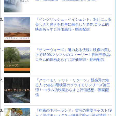
『イングリッシュ・ペイシェント』対比による
美しさと儚さを見事に融合した名作:コラム的
映画あらすじ評価感想・動画配信
『サマーウォーズ』魅力ある伏線に映像の美し
さで150%マシマシのストーリー！押田守作品:
コラム的映画あらすじ評価感想・動画配信
『クライモリ デッド・リターン』新感覚の知
る人ぞ知るB級映画のクライモリシリーズ第三
弾！:コラム的映画あらすじ評価感想・動画配
信
『約束のネバーランド』実写の主要キャスト19
人と原作キャラクター徹底比較+出演者情報！: