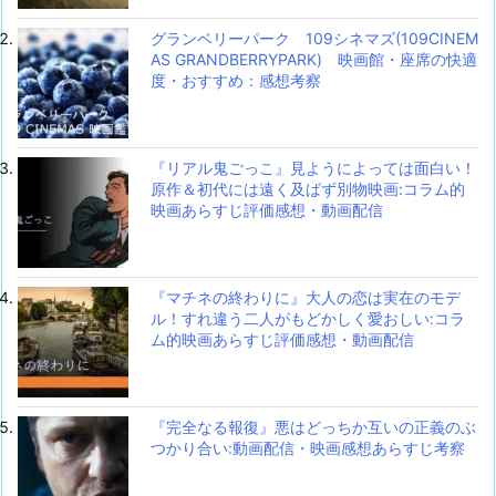
グランベリーパーク 109シネマズ(109CINEM
AS GRANDBERRYPARK) 映画館・座席の快適
度・おすすめ：感想考察
『リアル鬼ごっこ』見ようによっては面白い！
原作＆初代には遠く及ばず別物映画:コラム的
映画あらすじ評価感想・動画配信
『マチネの終わりに』大人の恋は実在のモデ
ル！すれ違う二人がもどかしく愛おしい:コラ
ム的映画あらすじ評価感想・動画配信
『完全なる報復』悪はどっちか互いの正義のぶ
つかり合い:動画配信・映画感想あらすじ考察