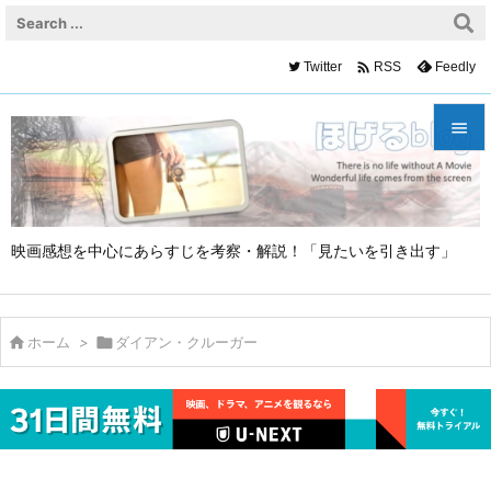

Twitter
Feedly
RSS


メニュ

映画感想を中心にあらすじを考察・解説！「見たいを引き出す」
サイド

前へ


ホーム
>

ダイアン・クルーガー
次へ

検索