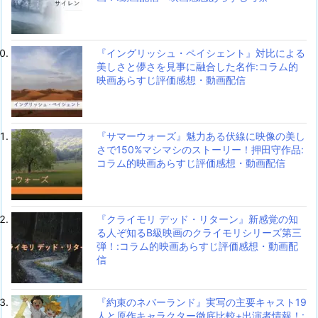
『イングリッシュ・ペイシェント』対比による
美しさと儚さを見事に融合した名作:コラム的
映画あらすじ評価感想・動画配信
『サマーウォーズ』魅力ある伏線に映像の美し
さで150%マシマシのストーリー！押田守作品:
コラム的映画あらすじ評価感想・動画配信
『クライモリ デッド・リターン』新感覚の知
る人ぞ知るB級映画のクライモリシリーズ第三
弾！:コラム的映画あらすじ評価感想・動画配
信
『約束のネバーランド』実写の主要キャスト19
人と原作キャラクター徹底比較+出演者情報！: