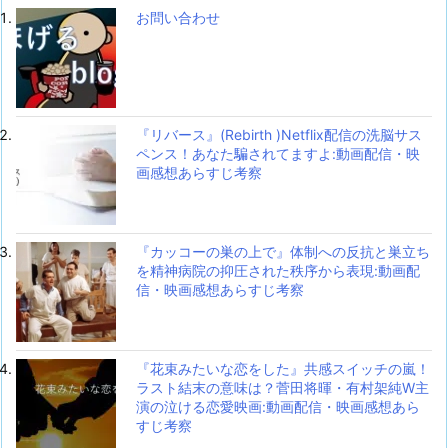
お問い合わせ
『リバース』(Rebirth )Netflix配信の洗脳サス
ペンス！あなた騙されてますよ:動画配信・映
画感想あらすじ考察
『カッコーの巣の上で』体制への反抗と巣立ち
を精神病院の抑圧された秩序から表現:動画配
信・映画感想あらすじ考察
『花束みたいな恋をした』共感スイッチの嵐！
ラスト結末の意味は？菅田将暉・有村架純W主
演の泣ける恋愛映画:動画配信・映画感想あら
すじ考察