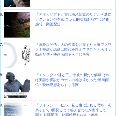
『アポカリプト』古代南米部族のリアル＋逃亡
アクションの本気:コラム的映画あらすじ評価
感想・動画配信
『危険な関係』人の恋路を邪魔すりゃ胸ワクワ
ク！複雑な恋愛は時代を超えて見ごたえあり：
動画配信・映画感想あらすじ考察
『エクソダス:神と王』十戒の新たな解釈!それ
は実話か伝説かカナンの地は遠かった:動画配
信・映画感想あらすじ考察
『サイレント・ヒル』見る度に訪れる恐怖・考
察そして3回見るとで答え合わせが出来る映
画！:動画配信・映画感想あらすじ考察