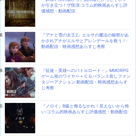
が引き立つ！ザ怪演:コラム的映画あらすじ評
価感想・動画配信
『アナと雪の女王2』エルサの魔法の秘密があ
かされアナがエルサとアレンデールを救う！:
動画配信・映画感想あらすじ考察
『征途－英雄へのバトルロード－』MMORPG
ゲーム発のワイヤー＋ＣＧバランス良しファン
タジーアクション:動画配信・映画感想あらす
じ考察
『ノロイ』B級と侮るなかれ！見えないから怖
い:コラム的映画あらすじ評価感想・動画配信