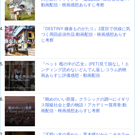
動画配信・映画感想あらすじ考察
『DESTINY 鎌倉ものがたり』2度目で伏線に気
づく周回必須作品:動画配信・映画感想あらす
じ考察
『ペット 檻の中の乙女』(PET)見て損なし！エ
ンディング読めないどんでん返し:コラム的映
画あらすじ評価感想・動画配信
『眺めのいい部屋』クラシックの調べにイギリ
ス階級社会と愛の物語！アカデミー賞席巻:動
画配信・映画感想あらすじ考察
『仄暗い水の底から』黒木瞳だからこそホラー