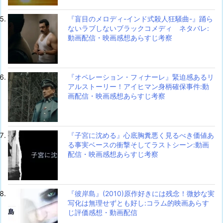
『盲目のメロディ-インド式殺人狂騒曲-』踊ら
ないラブしないブラックコメディ ネタバレ:
動画配信・映画感想あらすじ考察
『オペレーション・フィナーレ』緊迫感あるリ
アルストーリー！アイヒマン身柄確保事件:動
画配信・映画感想あらすじ考察
『子宮に沈める』心底胸糞悪く見るべき価値あ
る事実ベースの衝撃そしてラストシーン:動画
配信・映画感想あらすじ考察
『彼岸島』(2010)原作好きには残念！微妙な実
写化は無理せずとも好し:コラム的映画あらす
じ評価感想・動画配信