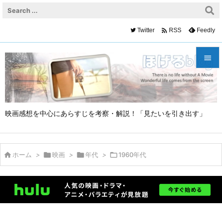

Twitter
Feedly
RSS


メニュ

映画感想を中心にあらすじを考察・解説！「見たいを引き出す」
サイド

前へ


ホーム
>

映画
>

年代
>

1960年代
次へ

検索