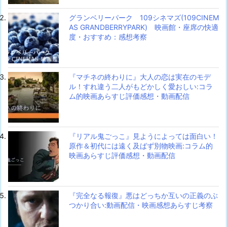
グランベリーパーク 109シネマズ(109CINEM
AS GRANDBERRYPARK) 映画館・座席の快適
度・おすすめ：感想考察
『マチネの終わりに』大人の恋は実在のモデ
ル！すれ違う二人がもどかしく愛おしい:コラ
ム的映画あらすじ評価感想・動画配信
『リアル鬼ごっこ』見ようによっては面白い！
原作＆初代には遠く及ばず別物映画:コラム的
映画あらすじ評価感想・動画配信
『完全なる報復』悪はどっちか互いの正義のぶ
つかり合い:動画配信・映画感想あらすじ考察