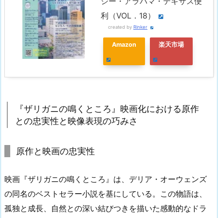
シー・アラバマ・テキサス便
利（VOL．18）
created by
Rinker
Amazon
楽天市場
『ザリガニの鳴くところ』映画化における原作
との忠実性と映像表現の巧みさ
原作と映画の忠実性
映画『ザリガニの鳴くところ』は、デリア・オーウェンズ
の同名のベストセラー小説を基にしている。この物語は、
孤独と成長、自然との深い結びつきを描いた感動的なドラ