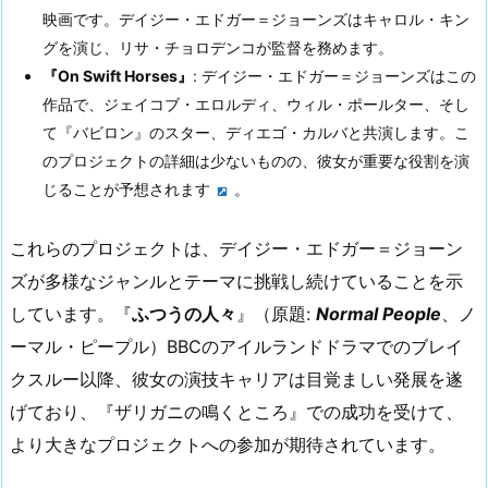
映画です。デイジー・エドガー＝ジョーンズはキャロル・キン
グを演じ、リサ・チョロデンコが監督を務めます​
​。
『On Swift Horses』
: デイジー・エドガー＝ジョーンズはこの
作品で、ジェイコブ・エロルディ、ウィル・ポールター、そし
て『バビロン』のスター、ディエゴ・カルバと共演します。こ
のプロジェクトの詳細は少ないものの、彼女が重要な役割を演
じることが予想されます​
​。
これらのプロジェクトは、デイジー・エドガー＝ジョーン
ズが多様なジャンルとテーマに挑戦し続けていることを示
しています。『
ふつうの人々
』（原題:
Normal People
、ノ
ーマル・ピープル）BBCのアイルランドドラマでのブレイ
クスルー以降、彼女の演技キャリアは目覚ましい発展を遂
げており、『ザリガニの鳴くところ』での成功を受けて、
より大きなプロジェクトへの参加が期待されています。