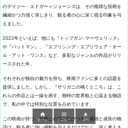
のデイジー・エドガー＝ジョーンズは、その複雑な役柄を
繊細かつ力強く演じきり、観る者の心に深く残る印象を与
えました。
2022年といえば、他にも『トップガン: マーヴェリック』
や『バットマン』、『エブリシング・エブリウェア・オー
ル・アット・ワンス』など、多彩なジャンルの作品がリリ
ースされた年。
それぞれが独自の魅力を持ち、映画ファンに多くの話題を
提供しました。しかし、『ザリガニの鳴くところ』は、こ
れらの作品とは一線を画す、独特の世界観と心温まる物語
で、私の中では特別な位置を占めています。



この映画が持つ、自然との深い結びつき、孤独と成長の物
メニュー
上へ
ホーム
語は、観る者に強い感動を与えるだけでなく、深く考えさ