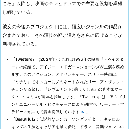
ころ』以降も、映画やテレビドラマでの主要な役割を獲得
し続けている。
彼女の今後のプロジェクトには、幅広いジャンルの作品が
含まれており、その演技の幅と深さをさらに広げることが
期待されている。
『Twisters』（2024年）
: これは1996年の映画『トゥイスタ
ー』の続編で、デイジー・エドガー＝ジョーンズが主演を務め
ます。このアクション、アドベンチャー、スリラー映画は、
『ミナリ』でオスカーにノミネートされたリー・アイザック・
チョンが監督し、『レヴェナント: 蘇えりし者』の脚本家マー
ク・L・スミスが脚本を担当します。『Twisters』は、アムブリ
ンとユニバーサル・ピクチャーズによる制作で、ワーナー・ブ
ラザースが共同で資金提供しています​
​。
『Beautiful』
: 伝説的なシンガーソングライター、キャロル・
キングの生涯とキャリアを描く伝記、ドラマ、音楽ジャンルの