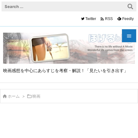

Twitter
Feedly
RSS


メニュ

映画感想を中心にあらすじを考察・解説！「見たいを引き出す」
サイド

前へ


ホーム
>

映画
次へ

検索