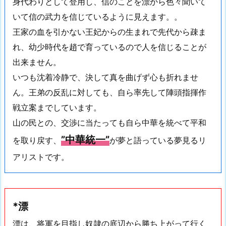
身代わりとして登用し、信のことを漂から色々聞いて
いて信の武力を信じているように見えます。。
王家の血を引かない王妃からの生まれで先代から疎ま
れ、幼少時代を趙で育っているので人を信じることが
出来ません。
いつも沈着冷静で、決して真を曲げず心も折れませ
ん。王弟の反乱に対しても、自ら率先して陣頭指揮作
戦立案までしています。
山の民との、交渉に当たっても自ら中華を統べて平和
”中華統一”
を取り戻す、
が夢と語っている夢見るリ
アリストです。
*漂
漂は、将軍を目指し奴隷の底辺から勝ち上がって行く