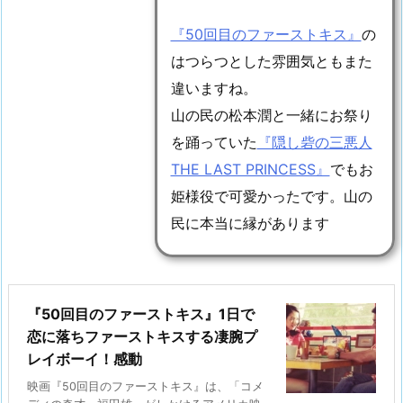
『50回目のファーストキス』
の
はつらつとした雰囲気ともまた
違いますね。
山の民の松本潤と一緒にお祭り
を踊っていた
『隠し砦の三悪人
THE LAST PRINCESS』
でもお
姫様役で可愛かったです。山の
民に本当に縁があります
『50回目のファーストキス』1日で
恋に落ちファーストキスする凄腕プ
レイボーイ！感動
映画『50回目のファーストキス』は、「コメ