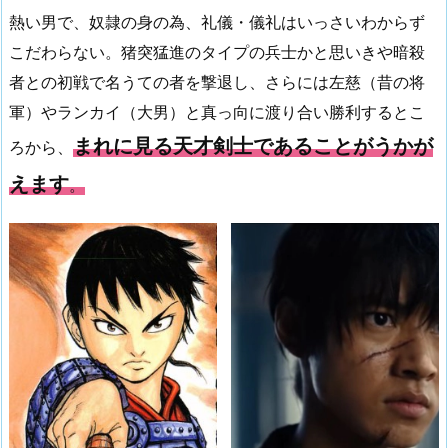
熱い男で、奴隷の身の為、礼儀・儀礼はいっさいわからず
こだわらない。猪突猛進のタイプの兵士かと思いきや暗殺
者との初戦で名うての者を撃退し、さらには左慈（昔の将
軍）やランカイ（大男）と真っ向に渡り合い勝利するとこ
まれに見る天才剣士であることがうかが
ろから、
えます
。