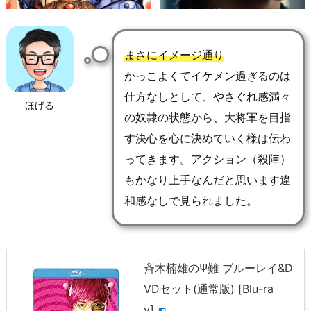
まさにイメージ通り
かっこよくてイケメン過ぎるのは
仕方なしとして、やさぐれ感満々
ほげる
の奴隷の状態から、大将軍を目指
す決心を心に決めていく様は伝わ
ってきます。アクション（殺陣）
もかなり上手なんだと思います違
和感なしで見られました。
斉木楠雄のΨ難 ブルーレイ&D
VDセット(通常版) [Blu-ra
y]