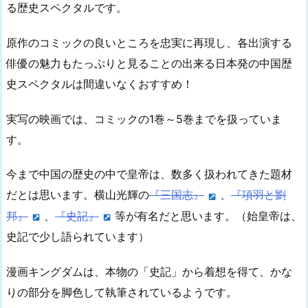
る歴史スペクタルです。
原作のコミックの良いところを忠実に再現し、各出演する
俳優の魅力もたっぷりと見ることの出来る日本発の中国歴
史スペクタルは間違いなくおすすめ！
実写の映画では、コミックの1巻～5巻までを扱っていま
す。
今まで中国の歴史の中で皇帝は、数多く扱われてきた題材
だとは思います。横山光輝の
『三国志』
、
『項羽と劉
邦』
、
『史記』
等が有名だと思います。（始皇帝は、
史記で少し語られています）
漫画キングダムは、本物の「史記」から着想を得て、かな
りの部分を脚色して執筆されているようです。