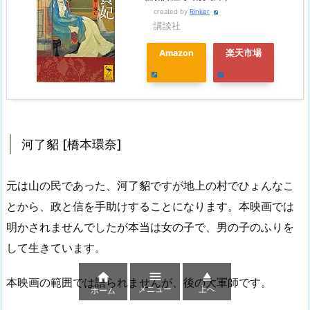
created by
Rinker
講談社
Amazon
楽天市場
河了貂 [橋本環奈]
元は山の民であった、河了貂ですが地上の村でひょんなこ
とから、政と信を手助けすることになります。本映画では
明かされませんでしたが本当は女の子で、男の子のふりを
して生きています。



本映画の範囲では語られませんが、後の大軍師です。
メニュー
上へ
ホーム