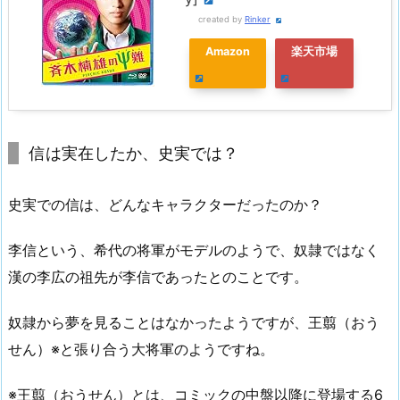
created by
Rinker
Amazon
楽天市場
信は実在したか、史実では？
史実での信は、どんなキャラクターだったのか？
李信という、希代の将軍がモデルのようで、奴隷ではなく
漢の李広の祖先が李信であったとのことです。
奴隷から夢を見ることはなかったようですが、王翦（おう
せん）※と張り合う大将軍のようですね。
※王翦（おうせん）とは、コミックの中盤以降に登場する6