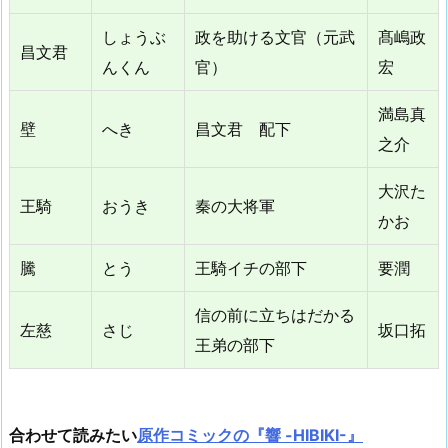
しょうぶ
政を助ける文官（元武
髙嶋政
昌文君
んくん
官）
宏
満島真
壁
へき
昌文君 配下
之介
大沢た
王騎
おうき
秦の大将軍
かお
騰
とう
王騎イチの部下
要潤
信の前に立ちはだかる
左慈
さじ
坂口拓
王弟の部下
合わせて読みたい
原作コミックの『響 -HIBIKI-』