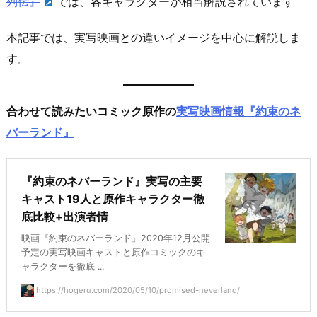
列伝』
では、各キャラクターが相当解説されています
本記事では、実写映画との違いイメージを中心に解説しま
す。
合わせて読みたいコミック原作の
実写映画情報『約束のネ
バーランド』
『約束のネバーランド』実写の主要
キャスト19人と原作キャラクター徹
底比較+出演者情
映画『約束のネバーランド』2020年12月公開
予定の実写映画キャストと原作コミックのキ
ャラクターを徹底 ...
https://hogeru.com/2020/05/10/promised-neverland/