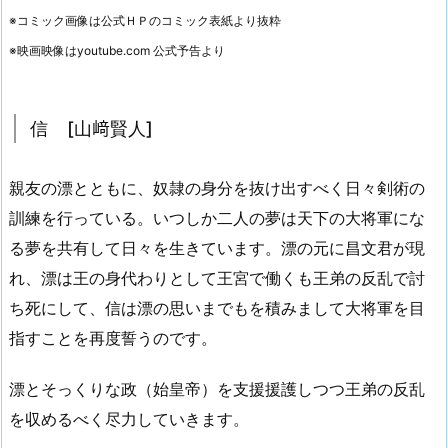
※コミック画像は公式ＨＰのコミック表紙より抜粋
※映画映像はyoutube.com 公式予告より
信 [山﨑賢人]
親友の漂とともに、奴隷の身分を抜け出すべく日々剣術の
訓練を行っている。いつしか二人の夢は天下の大将軍にな
る夢を共有して日々を生きています。漂の元に昌文君が現
れ、漂は王の身代わりとして王宮で働くも王弟の反乱で討
ち死にして、信は漂の思いまでもを積みまして大将軍を目
指すことを再度誓うのです。
漂とそっくりな政（始皇帝）を支援援護しつつ王弟の反乱
を収めるべく尽力していきます。