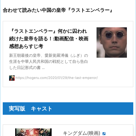
合わせて読みたい中国の皇帝『ラストエンペラー』
『ラストエンペラー』何かに囚われ
続けた皇帝を語る！:動画配信・映画
感想あらすじ考
新王朝最後の皇帝、愛新覚羅溥儀（ふぎ）の
生涯を中華人民共和国の戦犯として自ら告白
した日記形式の書 ...
https://hogeru.com/2020/01/29/the-last-emperor/
実写版 キャスト
キングダム(映画)