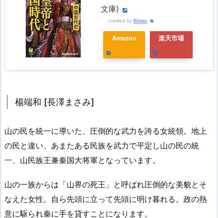
文庫)
created by
Rinker
Amazon
楽天市場
楊端和 [長澤まさみ]
山の民を統一に導いた、圧倒的な武力を誇る女統領。地上
の民と違い、あまたある民族を武力で平定し山の民の統
一、山民族王兼秦国大将軍となっています。
山の一族からは「山界の死王」と呼ばれ圧倒的な美貌とそ
なえた女性。自ら先頭に立って先頭に明け暮れる。政の熱
意に駆られ秦に手を貸すことになります。