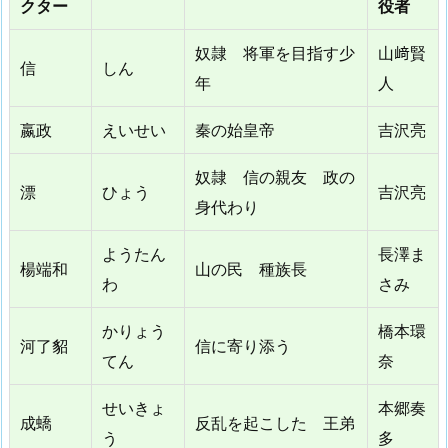
クター
役者
奴隷 将軍を目指す少
山﨑賢
信
しん
年
人
嬴政
えいせい
秦の始皇帝
吉沢亮
奴隷 信の親友 政の
漂
ひょう
吉沢亮
身代わり
ようたん
長澤ま
楊端和
山の民 種族長
わ
さみ
かりょう
橋本環
河了貂
信に寄り添う
てん
奈
せいきょ
本郷奏
成蟜
反乱を起こした 王弟
う
多