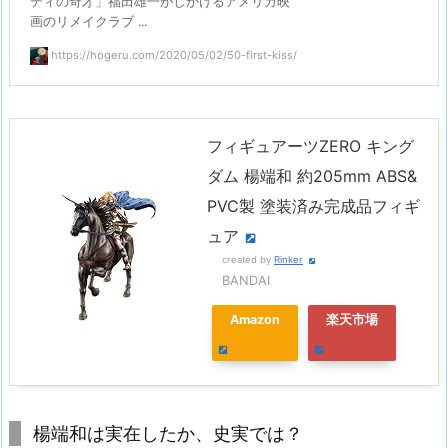
ディの奇才」福田雄一がしかけるアメリカ映
画のリメイクラブ ...
https://hogeru.com/2020/05/02/50-first-kiss/
フィギュアーツZERO キング
ダム 楊端和 約205mm ABS&
PVC製 塗装済み完成品フィギ
ュア
created by
Rinker
BANDAI
Amazon
楽天市場
楊端和は実在したか、史実では？