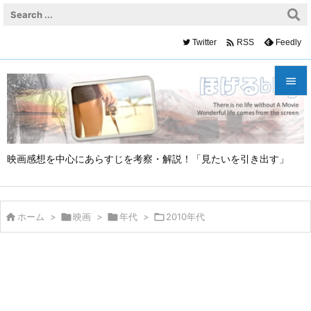

Twitter
Feedly
RSS


メニュ

映画感想を中心にあらすじを考察・解説！「見たいを引き出す」
サイド

前へ


ホーム
>

映画
>

年代
>

2010年代
次へ

検索