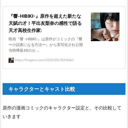
『響-HIBIKI-』原作を超えた新たな
天賦の才！平出友梨奈の感性で語る
天才高校生作家:
映画『響 -HIBIKI-』は原作がコミックの『響
〜小説家になる方法〜』から実写化され公開
当時欅坂46のセ ...
https://hogeru.com/2020/05/19/hibiki/
キャラクターとキャスト比較
原作の漫画コミックのキャラクター設定と、その比較して
いきます