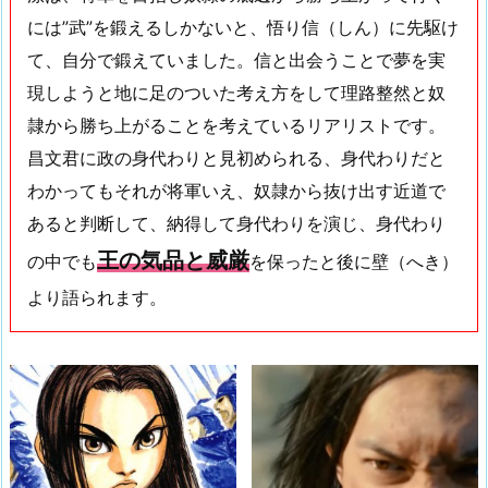
には”武”を鍛えるしかないと、悟り信（しん）に先駆け
て、自分で鍛えていました。信と出会うことで夢を実
現しようと地に足のついた考え方をして理路整然と奴
隷から勝ち上がることを考えているリアリストです。
昌文君に政の身代わりと見初められる、身代わりだと
わかってもそれが将軍いえ、奴隷から抜け出す近道で
あると判断して、納得して身代わりを演じ、身代わり
王の気品と威厳
の中でも
を保ったと後に壁（へき）
より語られます。