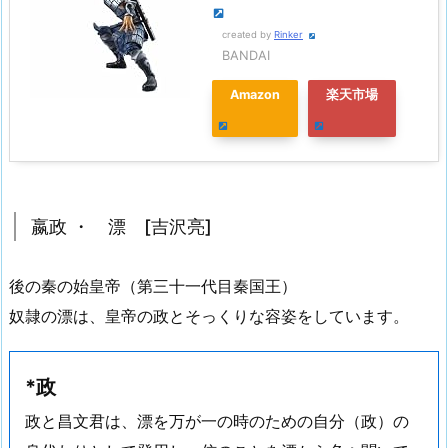
created by
Rinker
BANDAI
Amazon
楽天市場
嬴政 ・ 漂 [吉沢亮]
後の秦の始皇帝（第三十一代目秦国王）
奴隷の漂は、皇帝の政とそっくりな容姿をしています。
*政
政と昌文君は、漂を万が一の時のための自分（政）の