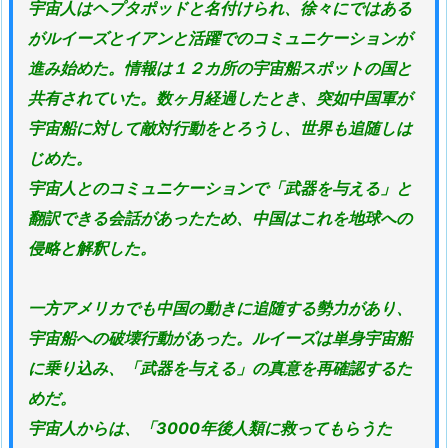
宇宙人はヘプタポッドと名付けられ、徐々にではある
がルイーズとイアンと活躍でのコミュニケーションが
進み始めた。情報は１２カ所の宇宙船スポットの国と
共有されていた。数ヶ月経過したとき、突如中国軍が
宇宙船に対して敵対行動をとろうし、世界も追随しは
じめた。
宇宙人とのコミュニケーションで「武器を与える」と
翻訳できる会話があったため、中国はこれを地球への
侵略と解釈した。
一方アメリカでも中国の動きに追随する勢力があり、
宇宙船への破壊行動があった。ルイーズは単身宇宙船
に乗り込み、「武器を与える」の真意を再確認するた
めだ。
宇宙人からは、「3000年後人類に救ってもらうた