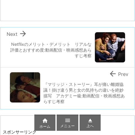

Next
Netflixのメリット・デメリット リアルな
評価とおすすめ度:動画配信・映画感想あら
すじ考察

Prev
『マリッジ・ストーリー』耳が痛い離婚協
議！掛け違う男と女の気持ちの違いを絶妙
描写 アカデミー級:動画配信・映画感想あ
らすじ考察



メニュー
上へ
ホーム
スポンサーリンク