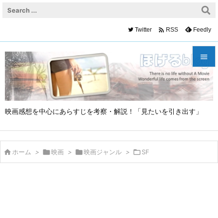

Twitter
Feedly
RSS


メニュ

映画感想を中心にあらすじを考察・解説！「見たいを引き出す」
サイド

前へ


ホーム
>

映画
>

映画ジャンル
>

SF
次へ

検索