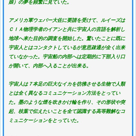
娘）の夢を頻繁に見ていた。
アメリカ軍ウェバー大佐に要請を受けて、ルイーズは
ＣＩＡ物理学者のイアンと共に宇宙人の言語を解析し
地球へ来た目的の調査を開始した。驚いたことに既に
宇宙人とはコンタクトしているが意思疎通が全く出来
ていなかった。宇宙船の内部へは定期的に下部入り口
が開いて、内部へ入ることが出来る。
宇宙人は７本足の巨大なイカを彷彿させる生物で人類
とは全く異なるコミュニケーション方法をとってい
た。墨のような煙を吹きかけ輪を作り、その形状や突
起、枝葉で伝えたいことを全て認識する高等難解なコ
ミュニケーションをとっていた。