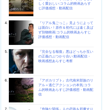
しく愛おしい:コラム的映画あらす
じ評価感想・動画配信
『リアル鬼ごっこ』見ようによって
は面白い！原作＆初代には遠く及ば
ず別物映画:コラム的映画あらすじ
評価感想・動画配信
『完全なる報復』悪はどっちか互い
の正義のぶつかり合い:動画配信・
映画感想あらすじ考察
『アポカリプト』古代南米部族のリ
アル＋逃亡アクションの本気:コラ
ム的映画あらすじ評価感想・動画配
信
『危険な関係』人の恋路を邪魔すり