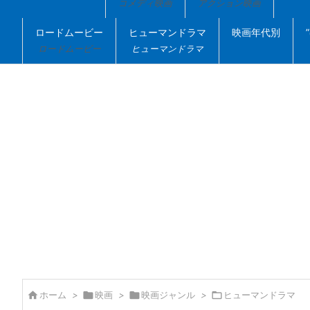
コメディ映画
アクション映画
ロードムービー
ヒューマンドラマ
映画年代別
ロードムービー
ヒューマンドラマ

ホーム
>

映画
>

映画ジャンル
>

ヒューマンドラマ