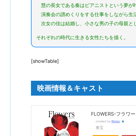
慧の長女である奏はピアニストという夢が
演奏会の譜めくりをする仕事をしながら生活
次女の佳は結婚し、小さな男の子の母親と
それぞれの時代に生きる女性たちを描く。
[showTable]
映画情報＆キャスト
FLOWERS-フラワーズ
created by
Rinker
東宝