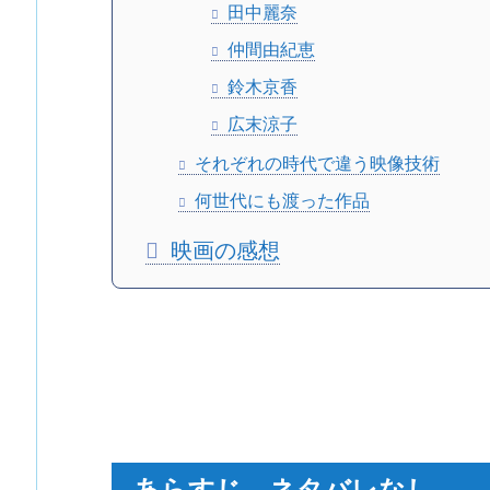
田中麗奈
仲間由紀恵
鈴木京香
広末涼子
それぞれの時代で違う映像技術
何世代にも渡った作品
映画の感想
あらすじ ネタバレなし