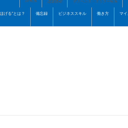
SF映画
恋愛映画
サスペンス・スリラー映画
”ほげる”とは？
備忘録
ビジネススキル
働き方
マイ