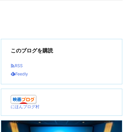
このブログを購読

RSS
Feedly
にほんブログ村