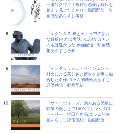
ゃ胸ワクワク！複雑な恋愛は時代を
超えて見ごたえあり：動画配信・映
画感想あらすじ考察
『エクソダス:神と王』十戒の新た
な解釈!それは実話か伝説かカナン
の地は遠かった:動画配信・映画感
想あらすじ考察
『イングリッシュ・ペイシェント』
対比による美しさと儚さを見事に融
合した名作:コラム的映画あらすじ
評価感想・動画配信
『サマーウォーズ』魅力ある伏線に
映像の美しさで150%マシマシのス
トーリー！押田守作品:コラム的映
画あらすじ評価感想・動画配信