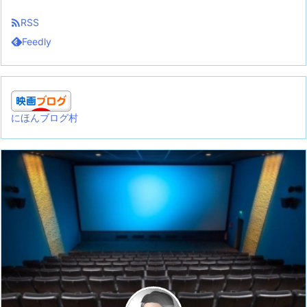

RSS
Feedly
にほんブログ村