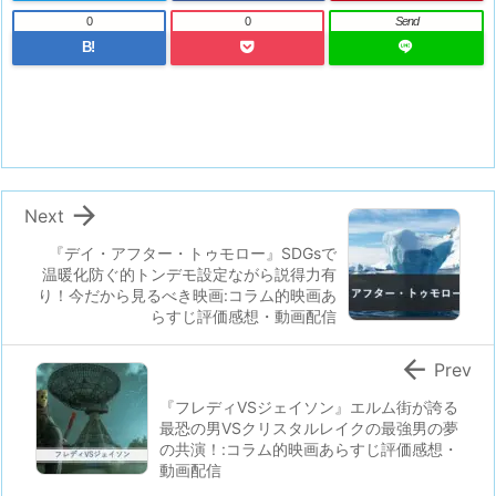
0
0
Send
B!

Next
『デイ・アフター・トゥモロー』SDGsで
温暖化防ぐ的トンデモ設定ながら説得力有
り！今だから見るべき映画:コラム的映画あ
らすじ評価感想・動画配信

Prev
『フレディVSジェイソン』エルム街が誇る
最恐の男VSクリスタルレイクの最強男の夢
の共演！:コラム的映画あらすじ評価感想・
動画配信