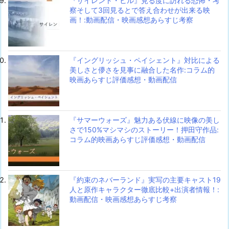
『サイレント・ヒル』見る度に訪れる恐怖・考
察そして3回見るとで答え合わせが出来る映
画！:動画配信・映画感想あらすじ考察
『イングリッシュ・ペイシェント』対比による
美しさと儚さを見事に融合した名作:コラム的
映画あらすじ評価感想・動画配信
『サマーウォーズ』魅力ある伏線に映像の美し
さで150%マシマシのストーリー！押田守作品:
コラム的映画あらすじ評価感想・動画配信
『約束のネバーランド』実写の主要キャスト19
人と原作キャラクター徹底比較+出演者情報！:
動画配信・映画感想あらすじ考察