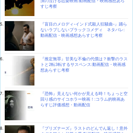
演の泣ける恋愛映画:動画配信・映画感想あら
すじ考察
『盲目のメロディ-インド式殺人狂騒曲-』踊ら
ないラブしないブラックコメディ ネタバレ:
動画配信・映画感想あらすじ考察
『推定無罪』甘美な不倫の代償は？衝撃のラス
トと2転3転するサスペンス:動画配信・映画感
想あらすじ考察
『恐怖』見えない何かが見える時！ちょっと空
回り感のサイコホラー映画！:コラム的映画あ
らすじ評価感想・動画配信
『プリズナーズ』ラストのどんでん返し！意外