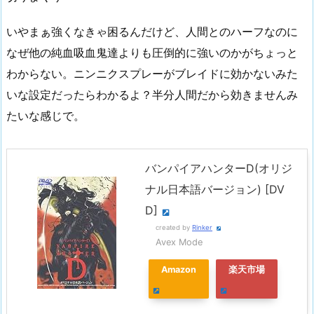
いやまぁ強くなきゃ困るんだけど、人間とのハーフなのに
なぜ他の純血吸血鬼達よりも圧倒的に強いのかがちょっと
わからない。ニンニクスプレーがブレイドに効かないみた
いな設定だったらわかるよ？半分人間だから効きませんみ
たいな感じで。
バンパイアハンターD(オリジ
ナル日本語バージョン) [DV
D]
created by
Rinker
Avex Mode
Amazon
楽天市場