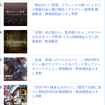
『眺めのいい部屋』クラシックの調べにイギリ
ス階級社会と愛の物語！アカデミー賞席巻:動
画配信・映画感想あらすじ考察
『仄暗い水の底から』黒木瞳だからこそホラー
が引き立つ！ザ怪演:コラム的映画あらすじ評
価感想・動画配信
『征途－英雄へのバトルロード－』MMORPG
ゲーム発のワイヤー＋ＣＧバランス良しファン
タジーアクション:動画配信・映画感想あらす
じ考察
『DESTINY 鎌倉ものがたり』2度目で伏線に気
づく周回必須作品:動画配信・映画感想あらす
じ考察