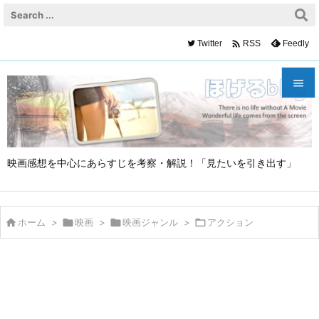

Twitter
Feedly
RSS


メニュ

映画感想を中心にあらすじを考察・解説！「見たいを引き出す」
サイド

前へ


ホーム
>

映画
>

映画ジャンル
>

アクション
次へ

検索