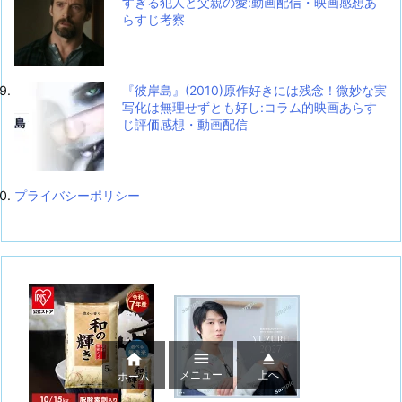
すぎる犯人と父親の愛:動画配信・映画感想あ
らすじ考察
『彼岸島』(2010)原作好きには残念！微妙な実
写化は無理せずとも好し:コラム的映画あらす
じ評価感想・動画配信
プライバシーポリシー



メニュー
上へ
ホーム