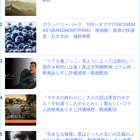
グランベリーパーク 109シネマズ(109CINEM
AS GRANDBERRYPARK) 映画館・座席の快適
度・おすすめ：感想考察
『リアル鬼ごっこ』見ようによっては面白い！
原作＆初代には遠く及ばず別物映画:コラム的
映画あらすじ評価感想・動画配信
『マチネの終わりに』大人の恋は実在のモデ
ル！すれ違う二人がもどかしく愛おしい:コラ
ム的映画あらすじ評価感想・動画配信
『完全なる報復』悪はどっちか互いの正義のぶ
つかり合い:動画配信・映画感想あらすじ考察