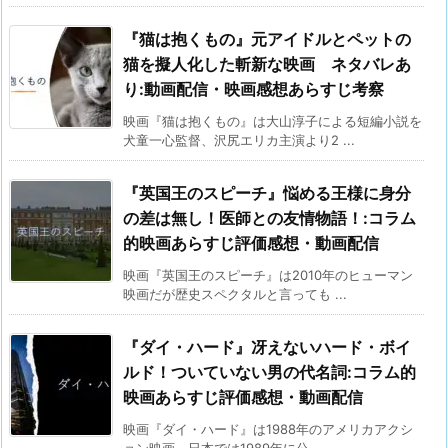
『猫は抱くもの』元アイドルとペットの
猫を擬人化した斬新な映画 ネタバレあ
り:動画配信・映画感想あらすじ考察
映画『猫は抱くもの』は大山淳子による短編小説を
犬童一心監督、沢尻エリカ主演より2 ...
『英国王のスピーチ』悩める王様に身分
の差は無し！医師との友情物語！:コラム
的映画あらすじ評価感想・動画配信
映画『英国王のスピーチ』は2010年のヒューマン
映画だが歴史スペクタルと言っても ...
『ダイ・ハード』冴えないハード・ボイ
ルド！ついていない男の代名詞:コラム的
映画あらすじ評価感想・動画配信
映画『ダイ・ハード』は1988年のアメリカアクシ