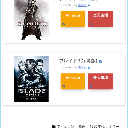
created by
Rinker
Amazon
楽天市場
ブレイド3(字幕版)
created by
Rinker
Amazon
楽天市場

アクション
,
映画
,
1990年代
,
ホラー