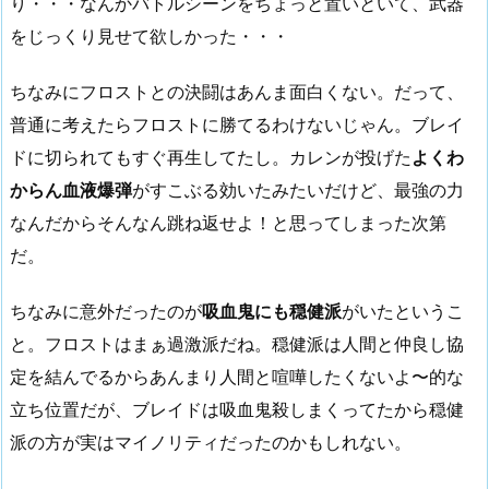
り・・・なんかバトルシーンをちょっと置いといて、武器
をじっくり見せて欲しかった・・・
ちなみにフロストとの決闘はあんま面白くない。だって、
普通に考えたらフロストに勝てるわけないじゃん。ブレイ
ドに切られてもすぐ再生してたし。カレンが投げた
よくわ
からん血液爆弾
がすこぶる効いたみたいだけど、最強の力
なんだからそんなん跳ね返せよ！と思ってしまった次第
だ。
ちなみに意外だったのが
吸血鬼にも穏健派
がいたというこ
と。フロストはまぁ過激派だね。穏健派は人間と仲良し協
定を結んでるからあんまり人間と喧嘩したくないよ〜的な
立ち位置だが、ブレイドは吸血鬼殺しまくってたから穏健
派の方が実はマイノリティだったのかもしれない。