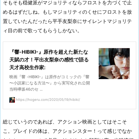
そもそも穏健派がマジョリティならフロストを力づくで止
めるはずだしね。もしマジョリティのくせにフロストを放
置していたんだったら平手友梨奈にサイレントマジョリテ
ィ目の前で歌ってもらうしかない。
『響-HIBIKI-』原作を超えた新たな
天賦の才！平出友梨奈の感性で語る
天才高校生作家:
映画『響 -HIBIKI-』は原作がコミックの『響
〜小説家になる方法〜』から実写化され公開
当時欅坂46のセ ...
https://hogeru.com/2020/05/19/hibiki/
総じていうのであれば、アクション映画としてはそこそ
こ。ブレイドの体は、アクションスター！って感じでなか