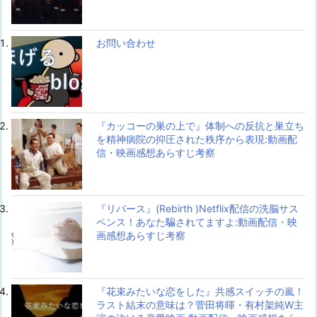
お問い合わせ
『カッコーの巣の上で』体制への反抗と巣立ち
を精神病院の抑圧された秩序から表現:動画配
信・映画感想あらすじ考察
『リバース』(Rebirth )Netflix配信の洗脳サス
ペンス！あなた騙されてますよ:動画配信・映
画感想あらすじ考察
『花束みたいな恋をした』共感スイッチの嵐！
ラスト結末の意味は？菅田将暉・有村架純W主