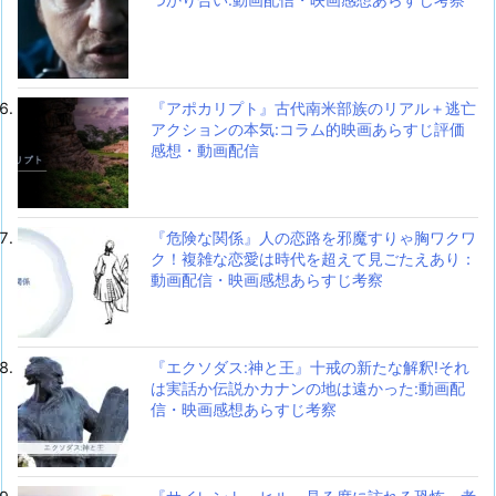
『アポカリプト』古代南米部族のリアル＋逃亡
アクションの本気:コラム的映画あらすじ評価
感想・動画配信
『危険な関係』人の恋路を邪魔すりゃ胸ワクワ
ク！複雑な恋愛は時代を超えて見ごたえあり：
動画配信・映画感想あらすじ考察
『エクソダス:神と王』十戒の新たな解釈!それ
は実話か伝説かカナンの地は遠かった:動画配
信・映画感想あらすじ考察