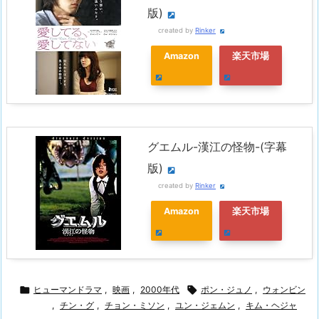
版)
created by
Rinker
Amazon
楽天市場
グエムル-漢江の怪物-(字幕
版)
created by
Rinker
Amazon
楽天市場

ヒューマンドラマ
,
映画
,
2000年代

ポン・ジュノ
,
ウォンビン
,
チン・グ
,
チョン・ミソン
,
ユン・ジェムン
,
キム・ヘジャ