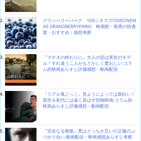
グランベリーパーク 109シネマズ(109CINEM
AS GRANDBERRYPARK) 映画館・座席の快適
度・おすすめ：感想考察
『マチネの終わりに』大人の恋は実在のモデ
ル！すれ違う二人がもどかしく愛おしい:コラ
ム的映画あらすじ評価感想・動画配信
『リアル鬼ごっこ』見ようによっては面白い！
原作＆初代には遠く及ばず別物映画:コラム的
映画あらすじ評価感想・動画配信
『完全なる報復』悪はどっちか互いの正義のぶ
つかり合い:動画配信・映画感想あらすじ考察