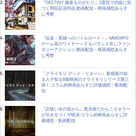
『DESTINY 鎌倉ものがたり』2度目で伏線に気
づく周回必須作品:動画配信・映画感想あらす
じ考察
『征途－英雄へのバトルロード－』MMORPG
ゲーム発のワイヤー＋ＣＧバランス良しファン
タジーアクション:動画配信・映画感想あらす
じ考察
『クライモリ デッド・リターン』新感覚の知
る人ぞ知るB級映画のクライモリシリーズ第三
弾！:コラム的映画あらすじ評価感想・動画配
信
『仄暗い水の底から』黒木瞳だからこそホラー
が引き立つ！ザ怪演:コラム的映画あらすじ評
価感想・動画配信