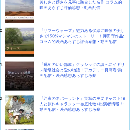
美しさと儚さを見事に融合した名作:コラム的
映画あらすじ評価感想・動画配信
『サマーウォーズ』魅力ある伏線に映像の美し
さで150%マシマシのストーリー！押田守作品:
コラム的映画あらすじ評価感想・動画配信
『眺めのいい部屋』クラシックの調べにイギリ
ス階級社会と愛の物語！アカデミー賞席巻:動
画配信・映画感想あらすじ考察
『約束のネバーランド』実写の主要キャスト19
人と原作キャラクター徹底比較+出演者情報！:
動画配信・映画感想あらすじ考察