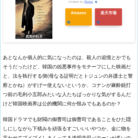
created by
Rinker
Amazon
楽天市場
あとなんか個人的に気になったのは、殺人の追憶とかでも
そうだったけど、韓国の凶悪事件をモチーフにした映画だ
と、法を執行する側(母なる証明だとトジュンの弁護士と警
察とかね）がすげー使えないというか、コナンが麻酔銃打
つ前の毛利小五郎みたいな人たちばっかりな気がするんだ
けど韓国映画界は公的機関に何か恨みでもあるのか？
韓国ドラマでも財閥の御曹司は御曹司であることをひた隠
しにしながら下積みを頑張るすごいいいやつか、金に物を
言わせてブイブイしまくってる道明寺司パターンが多いの