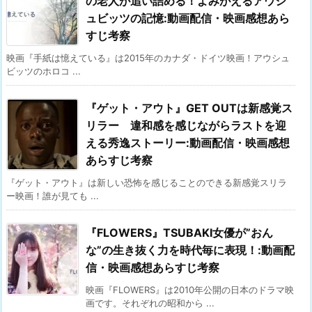
の老人が追い詰める！よみがえるアウシ
ュビッツの記憶:動画配信・映画感想あら
すじ考察
映画『手紙は憶えている』は2015年のカナダ・ドイツ映画！アウシュ
ビッツのホロコ ...
『ゲット・アウト』GET OUTは新感覚ス
リラー 違和感を感じながらラストを迎
える秀逸ストーリー:動画配信・映画感想
あらすじ考察
『ゲット・アウト』は新しい恐怖を感じることのできる新感覚スリラ
ー映画！誰が見ても ...
『FLOWERS』TSUBAKI女優が”おん
な”の生き抜く力を時代毎に表現！:動画配
信・映画感想あらすじ考察
映画『FLOWERS』は2010年公開の日本のドラマ映
画です。それぞれの昭和から ...