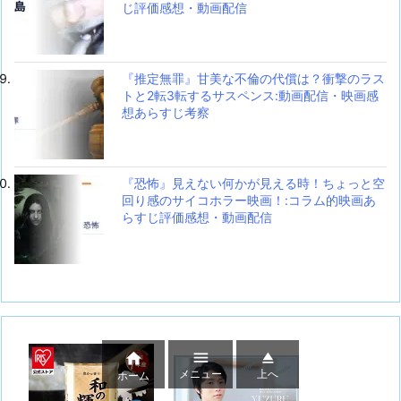
じ評価感想・動画配信
『推定無罪』甘美な不倫の代償は？衝撃のラス
トと2転3転するサスペンス:動画配信・映画感
想あらすじ考察
『恐怖』見えない何かが見える時！ちょっと空
回り感のサイコホラー映画！:コラム的映画あ
らすじ評価感想・動画配信



メニュー
上へ
ホーム