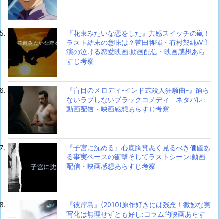
『花束みたいな恋をした』共感スイッチの嵐！
ラスト結末の意味は？菅田将暉・有村架純W主
演の泣ける恋愛映画:動画配信・映画感想あら
すじ考察
『盲目のメロディ-インド式殺人狂騒曲-』踊ら
ないラブしないブラックコメディ ネタバレ:
動画配信・映画感想あらすじ考察
『子宮に沈める』心底胸糞悪く見るべき価値あ
る事実ベースの衝撃そしてラストシーン:動画
配信・映画感想あらすじ考察
『彼岸島』(2010)原作好きには残念！微妙な実
写化は無理せずとも好し:コラム的映画あらす