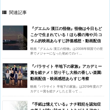

関連記事
『グエムル 漢江の怪物』怪物は今日もど
こかで生まれている！ほら横の海や川:コ
ラム的映画あらすじ評価感想・動画配信
映画『グエムル 漢江の怪物』は2006年韓国での世
界でメジャーになった初めてのパ ...
『パラサイト 半地下の家族』アカデミー
賞を総ナメ！切り干し大根の香しい楽園:
動画配信・映画感想あらすじ考察
映画『パラサイト 半地下の家族』は2019年度のア
カデミー賞を総ナメしたと言って ...
『手紙は憶えている』ナチ戦犯を認知症