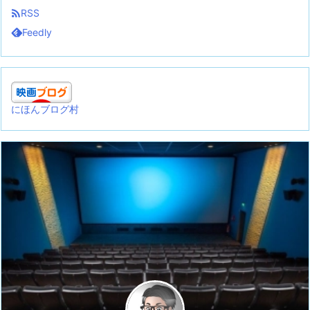

RSS
Feedly
にほんブログ村