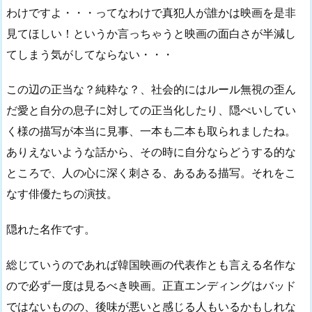
わけですよ・・・ってなわけで真犯人が誰かは映画を是非
見てほしい！というか言っちゃうと映画の面白さが半減し
てしまう気がしてならない・・・
この辺の正当な？純粋な？、社会的にはルール無視の歪ん
だ愛と自分の息子に対しての正当化したり、隠ぺいしてい
く様の描写が本当に見事、一本も二本も取られましたね。
ありえないような話から、その時に自分ならどうする的な
ところで、人の心に深く刺さる、あるある描写。それをこ
なす俳優たちの演技。
隠れた名作です。
総じていうのであれば韓国映画の代表作とも言える名作な
ので必ず一度は見るべき映画。正直エンディングはバッド
ではないものの、後味が悪いと感じる人もいるかもしれな