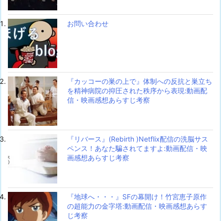
お問い合わせ
『カッコーの巣の上で』体制への反抗と巣立ち
を精神病院の抑圧された秩序から表現:動画配
信・映画感想あらすじ考察
『リバース』(Rebirth )Netflix配信の洗脳サス
ペンス！あなた騙されてますよ:動画配信・映
画感想あらすじ考察
『地球へ・・・』SFの幕開け！竹宮恵子原作
の超能力の金字塔:動画配信・映画感想あらす
じ考察