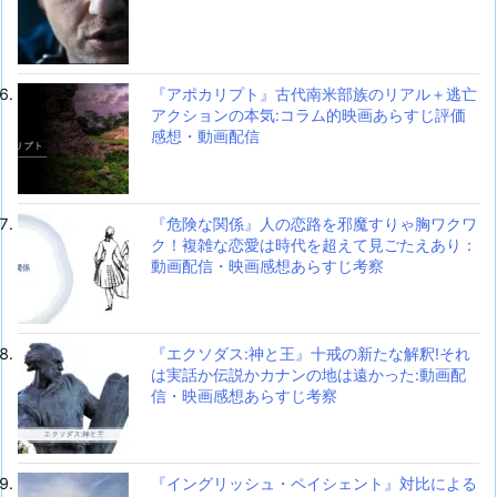
『アポカリプト』古代南米部族のリアル＋逃亡
アクションの本気:コラム的映画あらすじ評価
感想・動画配信
『危険な関係』人の恋路を邪魔すりゃ胸ワクワ
ク！複雑な恋愛は時代を超えて見ごたえあり：
動画配信・映画感想あらすじ考察
『エクソダス:神と王』十戒の新たな解釈!それ
は実話か伝説かカナンの地は遠かった:動画配
信・映画感想あらすじ考察
『イングリッシュ・ペイシェント』対比による