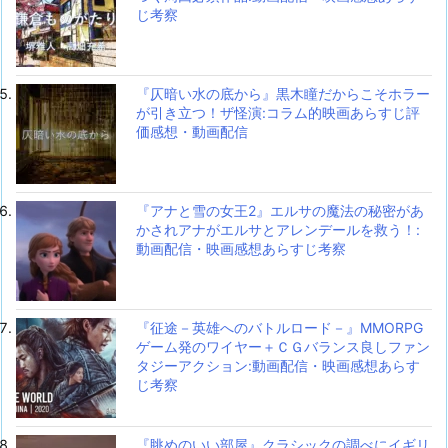
じ考察
『仄暗い水の底から』黒木瞳だからこそホラー
が引き立つ！ザ怪演:コラム的映画あらすじ評
価感想・動画配信
『アナと雪の女王2』エルサの魔法の秘密があ
かされアナがエルサとアレンデールを救う！:
動画配信・映画感想あらすじ考察
『征途－英雄へのバトルロード－』MMORPG
ゲーム発のワイヤー＋ＣＧバランス良しファン
タジーアクション:動画配信・映画感想あらす
じ考察
『眺めのいい部屋』クラシックの調べにイギリ