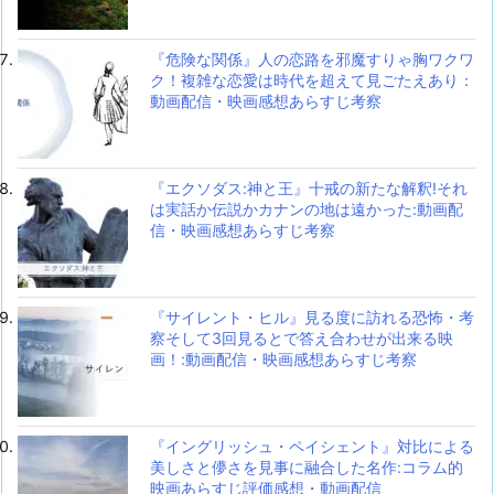
『危険な関係』人の恋路を邪魔すりゃ胸ワクワ
ク！複雑な恋愛は時代を超えて見ごたえあり：
動画配信・映画感想あらすじ考察
『エクソダス:神と王』十戒の新たな解釈!それ
は実話か伝説かカナンの地は遠かった:動画配
信・映画感想あらすじ考察
『サイレント・ヒル』見る度に訪れる恐怖・考
察そして3回見るとで答え合わせが出来る映
画！:動画配信・映画感想あらすじ考察
『イングリッシュ・ペイシェント』対比による
美しさと儚さを見事に融合した名作:コラム的
映画あらすじ評価感想・動画配信