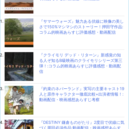
『サマーウォーズ』魅力ある伏線に映像の美し
さで150%マシマシのストーリー！押田守作品:
コラム的映画あらすじ評価感想・動画配信
『クライモリ デッド・リターン』新感覚の知
る人ぞ知るB級映画のクライモリシリーズ第三
弾！:コラム的映画あらすじ評価感想・動画配
信
『約束のネバーランド』実写の主要キャスト19
人と原作キャラクター徹底比較+出演者情報！:
動画配信・映画感想あらすじ考察
『DESTINY 鎌倉ものがたり』2度目で伏線に気
づく周回必須作品:動画配信・映画感想あらす