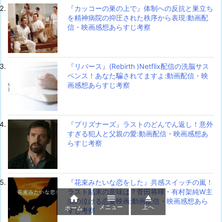
『カッコーの巣の上で』体制への反抗と巣立ち
を精神病院の抑圧された秩序から表現:動画配
信・映画感想あらすじ考察
『リバース』(Rebirth )Netflix配信の洗脳サス
ペンス！あなた騙されてますよ:動画配信・映
画感想あらすじ考察
『プリズナーズ』ラストのどんでん返し！意外
すぎる犯人と父親の愛:動画配信・映画感想あ
らすじ考察
『花束みたいな恋をした』共感スイッチの嵐！
ラスト結末の意味は？菅田将暉・有村架純W主



演の泣ける恋愛映画:動画配信・映画感想あら
メニュー
上へ
ホーム
すじ考察