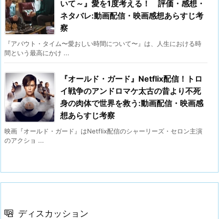
いて～』愛を1度考える！ 評価・感想・
ネタバレ:動画配信・映画感想あらすじ考
察
『アバウト・タイム〜愛おしい時間について〜』は、人生における時
間という最高にかけ ...
『オールド・ガード』Netflix配信！トロ
イ戦争のアンドロマケ太古の昔より不死
身の肉体で世界を救う:動画配信・映画感
想あらすじ考察
映画『オールド・ガード』はNetflix配信のシャーリーズ・セロン主演
のアクショ ...
ディスカッション