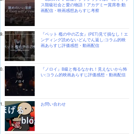
ス階級社会と愛の物語！アカデミー賞席巻:動
画配信・映画感想あらすじ考察
『ペット 檻の中の乙女』(PET)見て損なし！エ
ンディング読めないどんでん返し:コラム的映
画あらすじ評価感想・動画配信
『ノロイ』B級と侮るなかれ！見えないから怖
い:コラム的映画あらすじ評価感想・動画配信
お問い合わせ