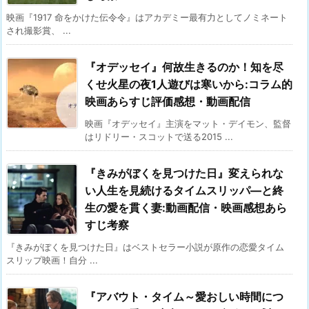
映画『1917 命をかけた伝令令』はアカデミー最有力としてノミネート
され撮影賞、 ...
『オデッセイ』何故生きるのか！知を尽
くせ火星の夜1人遊びは寒いから:コラム的
映画あらすじ評価感想・動画配信
映画『オデッセイ』主演をマット・デイモン、監督
はリドリー・スコットで送る2015 ...
『きみがぼくを見つけた日』変えられな
い人生を見続けるタイムスリッパ―と終
生の愛を貫く妻:動画配信・映画感想あら
すじ考察
『きみがぼくを見つけた日』はベストセラー小説が原作の恋愛タイム
スリップ映画！自分 ...
『アバウト・タイム～愛おしい時間につ