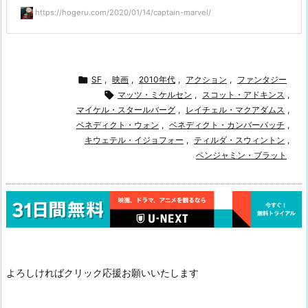
https://hogeru.com/2020/01/14/captain-marvel/

SF
,
映画
,
2010年代
,
アクション
,
ファンタジー

マッツ・ミケルセン
,
スコット・アドキンス
,
マイケル・スタールバーグ
,
レイチェル・マクアダムス
,
ベネディクト・ウォン
,
ベネディクト・カンバーバッチ
,
キウェテル・イジョフォー
,
ティルダ・スウィントン
,
ベンジャミン・ブラット
よろしければクリック応援お願いいたします