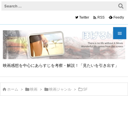

Twitter
Feedly
RSS


メニュ

映画感想を中心にあらすじを考察・解説！「見たいを引き出す」
サイド

前へ


ホーム
>

映画
>

映画ジャンル
>

SF
次へ

検索