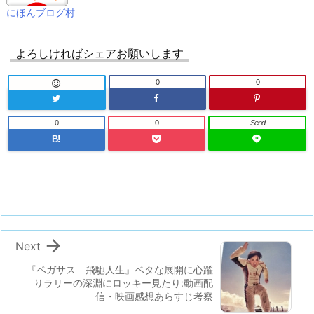
にほんブログ村
よろしければシェアお願いします
0
0

0
0
Send
B!

Next
『ペガサス 飛馳人生』ベタな展開に心躍
りラリーの深淵にロッキー見たり:動画配
信・映画感想あらすじ考察