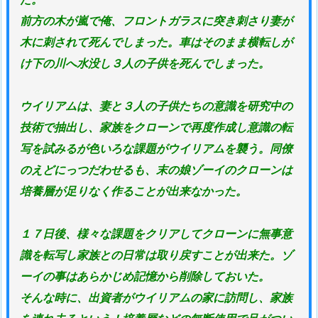
前方の木が嵐で俺、フロントガラスに突き刺さり妻が
木に刺されて死んでしまった。車はそのまま横転しが
け下の川へ水没し３人の子供を死んでしまった。
ウイリアムは、妻と３人の子供たちの意識を研究中の
技術で抽出し、家族をクローンで再度作成し意識の転
写を試みるが色いろな課題がウイリアムを襲う。同僚
のえどにっつだわせるも、末の娘ゾーイのクローンは
培養層が足りなく作ることが出来なかった。
１７日後、様々な課題をクリアしてクローンに無事意
識を転写し家族との日常は取り戻すことが出来た。ゾ
ーイの事はあらかじめ記憶から削除しておいた。
そんな時に、出資者がウイリアムの家に訪問し、家族