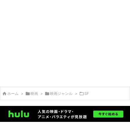

ホーム
>

映画
>

映画ジャンル
>

SF