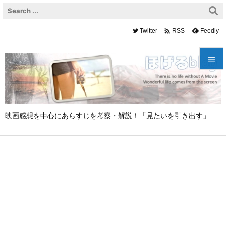

Twitter
Feedly
RSS


メニュ

映画感想を中心にあらすじを考察・解説！「見たいを引き出す」
サイド

前へ

次へ

検索