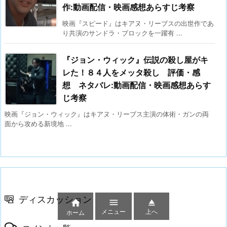
作:動画配信・映画感想あらすじ考察
映画『スピード』はキアヌ・リーブスの出世作であ
り共演のサンドラ・ブロックを一躍有 ...
『ジョン・ウィック』伝説の殺し屋がキ
レた！８４人をメッタ殺し 評価・感
想 ネタバレ:動画配信・映画感想あらす
じ考察
映画『ジョン・ウィック』はキアヌ・リーブス主演の体術・ガンの両
面から攻める新境地 ...
ディスカッション



メニュー
上へ
ホーム