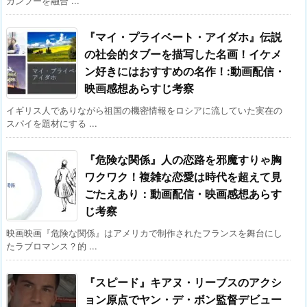
カンフーを融合 ...
『マイ・プライベート・アイダホ』伝説
の社会的タブーを描写した名画！イケメ
ン好きにはおすすめの名作！:動画配信・
映画感想あらすじ考察
イギリス人でありながら祖国の機密情報をロシアに流していた実在の
スパイを題材にする ...
『危険な関係』人の恋路を邪魔すりゃ胸
ワクワク！複雑な恋愛は時代を超えて見
ごたえあり：動画配信・映画感想あらす
じ考察
映画映画『危険な関係』はアメリカで制作されたフランスを舞台にし
たラブロマンス？的 ...
『スピード』キアヌ・リーブスのアクシ
ョン原点でヤン・デ・ボン監督デビュー