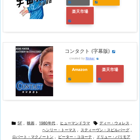
楽天市場
コンタクト (字幕版)
created by
Rinker
Amazon
楽天市場

SF
,
映画
,
1980年代
,
ヒューマンドラマ

ディー・ウォレス
,
ヘンリー・トーマス
,
スティーヴン・スピルバーグ
,
ロバート・マクノートン
,
ピーター・コヨーテ
,
ドリュー・バリモア