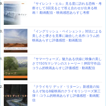
『サイレント・ヒル』見る度に訪れる恐怖・考
察そして3回見るとで答え合わせが出来る映
画！:動画配信・映画感想あらすじ考察
『イングリッシュ・ペイシェント』対比による
美しさと儚さを見事に融合した名作:コラム的
映画あらすじ評価感想・動画配信
『サマーウォーズ』魅力ある伏線に映像の美し
さで150%マシマシのストーリー！押田守作品:
コラム的映画あらすじ評価感想・動画配信
『クライモリ デッド・リターン』新感覚の知
る人ぞ知るB級映画のクライモリシリーズ第三
弾！:コラム的映画あらすじ評価感想・動画配
信