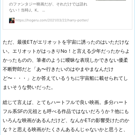
のファンタジー映画だが、それだけでは語れ
ない！当時J。K。 ...
https://hogeru.com/2021/03/22/harry-potter/
ただ、最後ETがエリオットを宇宙に誘ったのはいただけな
い。エリオットがはっきりNo！と言える少年だったからよ
かったものの、筆者のように曖昧な表現しかできない優柔
不断野郎だと「あ〜行きたいのはやまやまなんだけ
ど〜・・・」とか答えているうちに宇宙船に載せられてし
まいそうな勢いだった。
総じて言えば、とてもハートフルで良い映画。多分ハート
フル系SFの元祖とも呼べる作品ではないだろうか？他にも
いろんな映画があるんだけど、なんかETの影響受けたのか
な？と思える映画がたくさんあるんじゃないかと思うと、