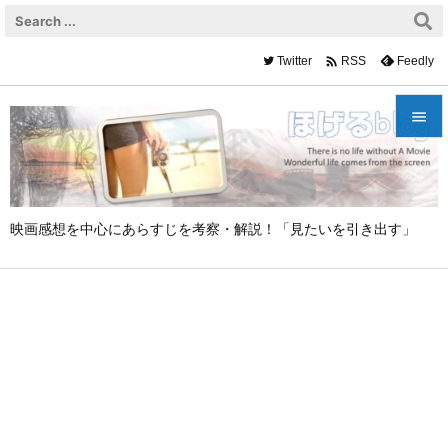

Twitter
Feedly
RSS


メニュ

映画感想を中心にあらすじを考察・解説！「見たいを引き出す」
サイド

前へ

次へ

検索