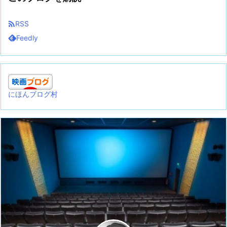

RSS
Feedly
にほんブログ村