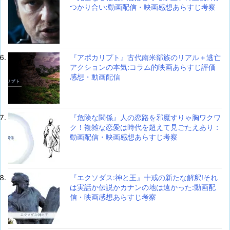
つかり合い:動画配信・映画感想あらすじ考察
『アポカリプト』古代南米部族のリアル＋逃亡
アクションの本気:コラム的映画あらすじ評価
感想・動画配信
『危険な関係』人の恋路を邪魔すりゃ胸ワクワ
ク！複雑な恋愛は時代を超えて見ごたえあり：
動画配信・映画感想あらすじ考察
『エクソダス:神と王』十戒の新たな解釈!それ
は実話か伝説かカナンの地は遠かった:動画配
信・映画感想あらすじ考察