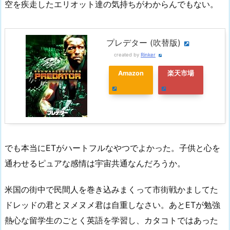
空を疾走したエリオット達の気持ちがわからんでもない。
プレデター (吹替版)
created by
Rinker
Amazon
楽天市場
でも本当にETがハートフルなやつでよかった。子供と心を
通わせるピュアな感情は宇宙共通なんだろうか。
米国の街中で民間人を巻き込みまくって市街戦かましてた
ドレッドの君とヌメヌメ君は自重しなさい。あとETが勉強
熱心な留学生のごとく英語を学習し、カタコトではあった