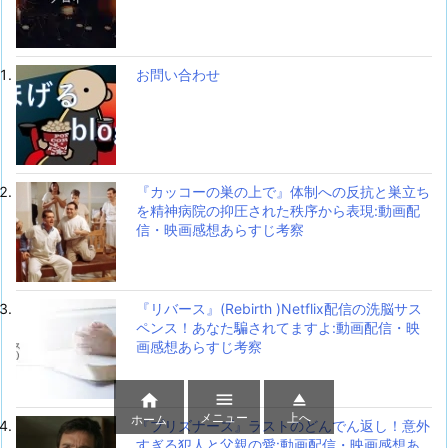
お問い合わせ
『カッコーの巣の上で』体制への反抗と巣立ち
を精神病院の抑圧された秩序から表現:動画配
信・映画感想あらすじ考察
『リバース』(Rebirth )Netflix配信の洗脳サス
ペンス！あなた騙されてますよ:動画配信・映
画感想あらすじ考察



メニュー
上へ
ホーム
『プリズナーズ』ラストのどんでん返し！意外
すぎる犯人と父親の愛:動画配信・映画感想あ