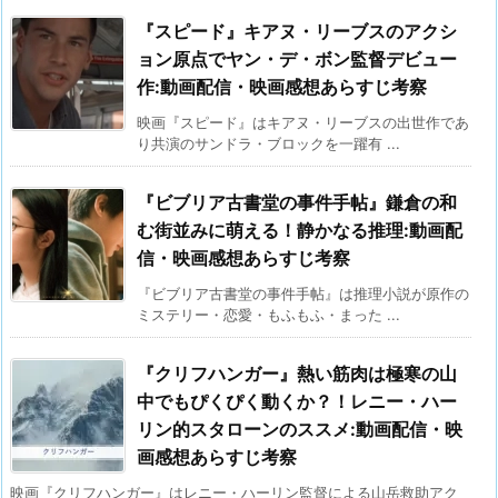
『スピード』キアヌ・リーブスのアクシ
ョン原点でヤン・デ・ボン監督デビュー
作:動画配信・映画感想あらすじ考察
映画『スピード』はキアヌ・リーブスの出世作であ
り共演のサンドラ・ブロックを一躍有 ...
『ビブリア古書堂の事件手帖』鎌倉の和
む街並みに萌える！静かなる推理:動画配
信・映画感想あらすじ考察
『ビブリア古書堂の事件手帖』は推理小説が原作の
ミステリー・恋愛・もふもふ・まった ...
『クリフハンガー』熱い筋肉は極寒の山
中でもぴくぴく動くか？！レニー・ハー
リン的スタローンのススメ:動画配信・映
画感想あらすじ考察
映画『クリフハンガー』はレニー・ハーリン監督による山岳救助アク