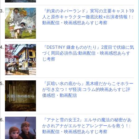
『約束のネバーランド』実写の主要キャスト19
人と原作キャラクター徹底比較+出演者情報！:
動画配信・映画感想あらすじ考察
『DESTINY 鎌倉ものがたり』2度目で伏線に気
づく周回必須作品:動画配信・映画感想あらす
じ考察
『仄暗い水の底から』黒木瞳だからこそホラー
が引き立つ！ザ怪演:コラム的映画あらすじ評
価感想・動画配信
『アナと雪の女王2』エルサの魔法の秘密があ
かされアナがエルサとアレンデールを救う！:
動画配信・映画感想あらすじ考察