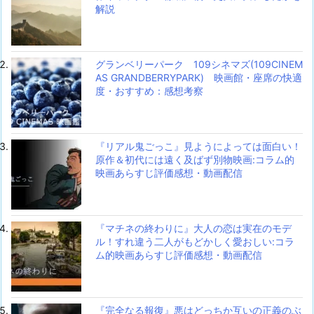
解説
グランベリーパーク 109シネマズ(109CINEM
AS GRANDBERRYPARK) 映画館・座席の快適
度・おすすめ：感想考察
『リアル鬼ごっこ』見ようによっては面白い！
原作＆初代には遠く及ばず別物映画:コラム的
映画あらすじ評価感想・動画配信
『マチネの終わりに』大人の恋は実在のモデ
ル！すれ違う二人がもどかしく愛おしい:コラ
ム的映画あらすじ評価感想・動画配信
『完全なる報復』悪はどっちか互いの正義のぶ