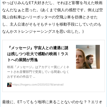
やっぱりみんなET大好きだし、それほど影響を与えた映画
なんだなぁと思った。(あくまで個人の感想です。例えば空
飛ぶ自転車はハリーポッターの空飛ぶ車を彷彿とさせた
し、主人公達がそもそもチャリを移動手段にしていたのも
なんかストレンジャーシングスを思い出した。)
『メッセージ』宇宙人との遭遇に謎
は残しつつ壮大で感動の映画！ラス
トへの展開が秀逸
映画『メッセージ』はアカデミー賞にノミネ
ートされ音響部門で受賞している間違いなく
おすすめの作品で ...
https://hogeru.com/2020/02/18/arraival/
最後に、ETってもう地球に来ることないのかな？？エリオ