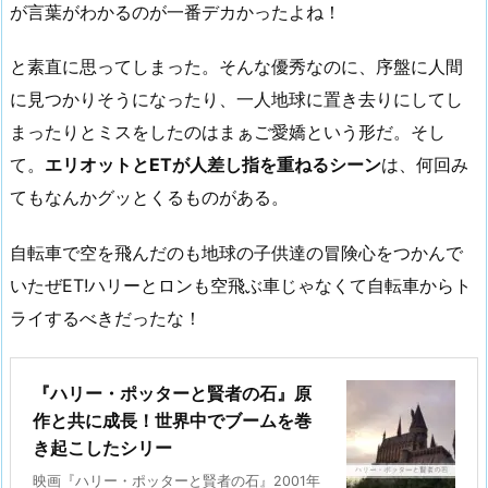
が言葉がわかるのが一番デカかったよね！
と素直に思ってしまった。そんな優秀なのに、序盤に人間
に見つかりそうになったり、一人地球に置き去りにしてし
まったりとミスをしたのはまぁご愛嬌という形だ。そし
て。
エリオットとETが人差し指を重ねるシーン
は、何回み
てもなんかグッとくるものがある。
自転車で空を飛んだのも地球の子供達の冒険心をつかんで
いたぜET!ハリーとロンも空飛ぶ車じゃなくて自転車からト
ライするべきだったな！
『ハリー・ポッターと賢者の石』原
作と共に成長！世界中でブームを巻
き起こしたシリー
映画『ハリー・ポッターと賢者の石』2001年