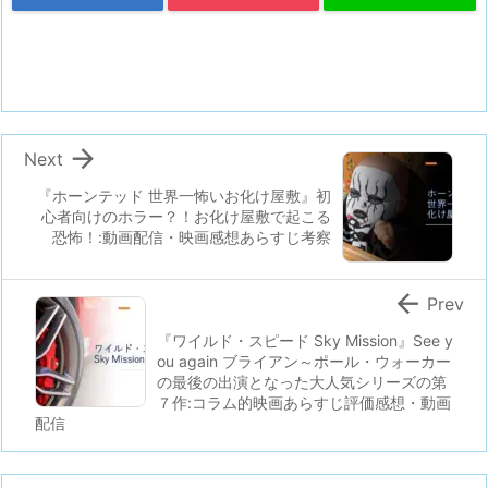

Next
『ホーンテッド 世界一怖いお化け屋敷』初
心者向けのホラー？！お化け屋敷で起こる
恐怖！:動画配信・映画感想あらすじ考察

Prev
『ワイルド・スピード Sky Mission』See y
ou again ブライアン～ポール・ウォーカー
の最後の出演となった大人気シリーズの第
７作:コラム的映画あらすじ評価感想・動画
配信