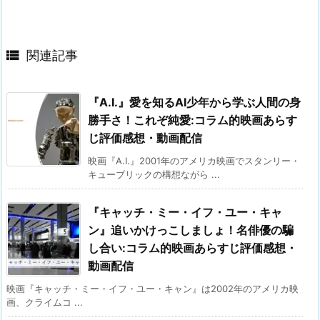

関連記事
『A.I.』愛を知るAI少年から学ぶ人間の身
勝手さ！これぞ純愛:コラム的映画あらす
じ評価感想・動画配信
映画『A.I.』2001年のアメリカ映画でスタンリー・
キューブリックの構想ながら ...
『キャッチ・ミー・イフ・ユー・キャ
ン』追いかけっこしましょ！名俳優の騙
し合い:コラム的映画あらすじ評価感想・
動画配信
映画『キャッチ・ミー・イフ・ユー・キャン』は2002年のアメリカ映
画、クライムコ ...