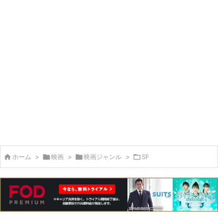

ホーム
>

映画
>

映画ジャンル
>

SF