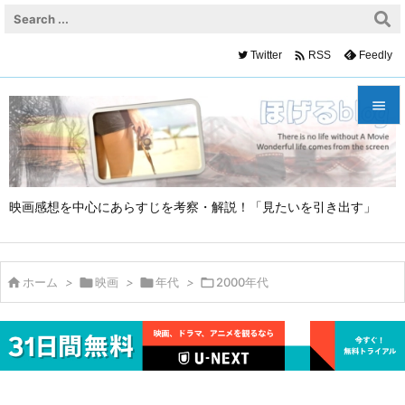

Twitter
Feedly
RSS


メニュ

映画感想を中心にあらすじを考察・解説！「見たいを引き出す」
サイド

前へ


ホーム
>

映画
>

年代
>

2000年代
次へ

検索