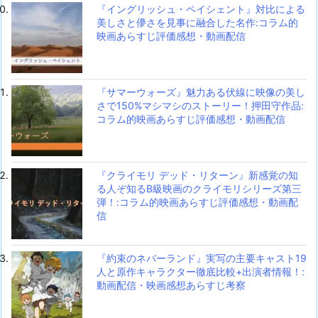
『イングリッシュ・ペイシェント』対比による
美しさと儚さを見事に融合した名作:コラム的
映画あらすじ評価感想・動画配信
『サマーウォーズ』魅力ある伏線に映像の美し
さで150%マシマシのストーリー！押田守作品:
コラム的映画あらすじ評価感想・動画配信
『クライモリ デッド・リターン』新感覚の知
る人ぞ知るB級映画のクライモリシリーズ第三
弾！:コラム的映画あらすじ評価感想・動画配
信
『約束のネバーランド』実写の主要キャスト19
人と原作キャラクター徹底比較+出演者情報！:
動画配信・映画感想あらすじ考察