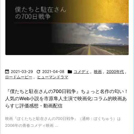

2021-03-29

2021-04-08

コメディ
,
映画
,
2000年代
,
ロードムービー
,
ヒューマンドラマ
『僕たちと駐在さんの700日戦争』ちょっと名作の匂い！
人気のWeb小説を市原隼人主演で映画化:コラム的映画あ
らすじ評価感想・動画配信
映画『ぼくたちと駐在さんの700日戦争』（通称：ぼくちゅう）は
2006年の青春コメディ映画 ...