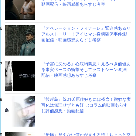
動画配信・映画感想あらすじ考察
『オペレーション・フィナーレ』緊迫感あるリ
アルストーリー！アイヒマン身柄確保事件:動
画配信・映画感想あらすじ考察
『子宮に沈める』心底胸糞悪く見るべき価値あ
る事実ベースの衝撃そしてラストシーン:動画
配信・映画感想あらすじ考察
『彼岸島』(2010)原作好きには残念！微妙な実
写化は無理せずとも好し:コラム的映画あらす
じ評価感想・動画配信
『恐怖』見えない何かが見える時！ちょっと空