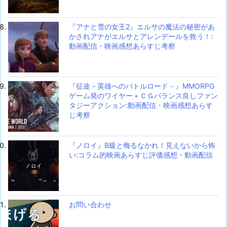
『アナと雪の女王2』エルサの魔法の秘密があ
かされアナがエルサとアレンデールを救う！:
動画配信・映画感想あらすじ考察
『征途－英雄へのバトルロード－』MMORPG
ゲーム発のワイヤー＋ＣＧバランス良しファン
タジーアクション:動画配信・映画感想あらす
じ考察
『ノロイ』B級と侮るなかれ！見えないから怖
い:コラム的映画あらすじ評価感想・動画配信
お問い合わせ