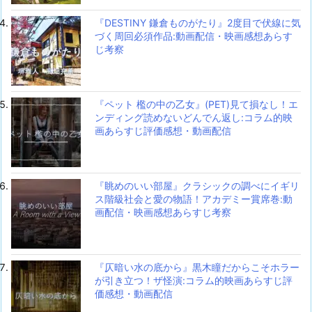
『DESTINY 鎌倉ものがたり』2度目で伏線に気
づく周回必須作品:動画配信・映画感想あらす
じ考察
『ペット 檻の中の乙女』(PET)見て損なし！エ
ンディング読めないどんでん返し:コラム的映
画あらすじ評価感想・動画配信
『眺めのいい部屋』クラシックの調べにイギリ
ス階級社会と愛の物語！アカデミー賞席巻:動
画配信・映画感想あらすじ考察
『仄暗い水の底から』黒木瞳だからこそホラー
が引き立つ！ザ怪演:コラム的映画あらすじ評
価感想・動画配信