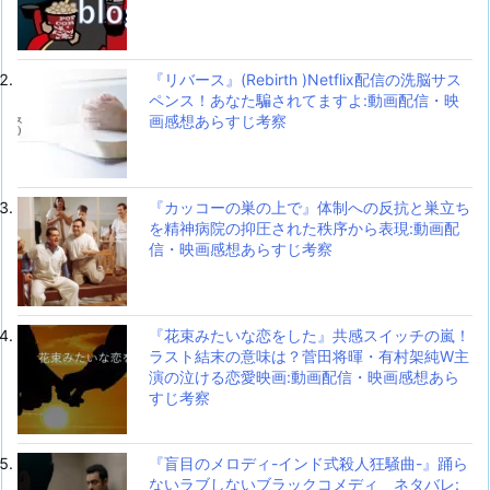
『リバース』(Rebirth )Netflix配信の洗脳サス
ペンス！あなた騙されてますよ:動画配信・映
画感想あらすじ考察
『カッコーの巣の上で』体制への反抗と巣立ち
を精神病院の抑圧された秩序から表現:動画配
信・映画感想あらすじ考察
『花束みたいな恋をした』共感スイッチの嵐！
ラスト結末の意味は？菅田将暉・有村架純W主
演の泣ける恋愛映画:動画配信・映画感想あら
すじ考察
『盲目のメロディ-インド式殺人狂騒曲-』踊ら
ないラブしないブラックコメディ ネタバレ: