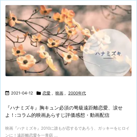

2021-04-12

恋愛
,
映画
,
2000年代
『ハナミズキ』胸キュン必須の弩級遠距離恋愛、涙せ
よ！:コラム的映画あらすじ評価感想・動画配信
映画『ハナミズキ』2010に誰もが恋するであろう、ガッキーをヒロイ
ンに！遠距離恋愛を一青窈 ...