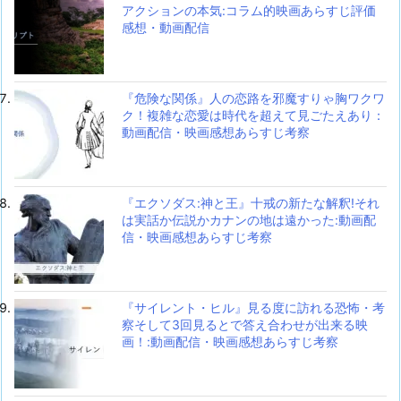
アクションの本気:コラム的映画あらすじ評価
感想・動画配信
『危険な関係』人の恋路を邪魔すりゃ胸ワクワ
ク！複雑な恋愛は時代を超えて見ごたえあり：
動画配信・映画感想あらすじ考察
『エクソダス:神と王』十戒の新たな解釈!それ
は実話か伝説かカナンの地は遠かった:動画配
信・映画感想あらすじ考察
『サイレント・ヒル』見る度に訪れる恐怖・考
察そして3回見るとで答え合わせが出来る映
画！:動画配信・映画感想あらすじ考察