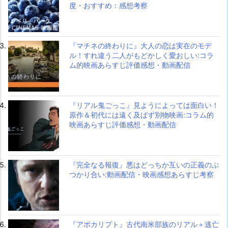
度・おすすめ：感想考察
『マチネの終わりに』大人の恋は実在のモデ
ル！すれ違う二人がもどかしく愛おしい:コラ
ム的映画あらすじ評価感想・動画配信
『リアル鬼ごっこ』見ようによっては面白い！
原作＆初代には遠く及ばず別物映画:コラム的
映画あらすじ評価感想・動画配信
『完全なる報復』悪はどっちか互いの正義のぶ
つかり合い:動画配信・映画感想あらすじ考察
『アポカリプト』古代南米部族のリアル＋逃亡