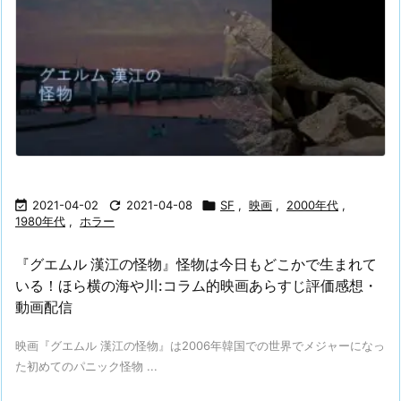

2021-04-02

2021-04-08

SF
,
映画
,
2000年代
,
1980年代
,
ホラー
『グエムル 漢江の怪物』怪物は今日もどこかで生まれて
いる！ほら横の海や川:コラム的映画あらすじ評価感想・
動画配信
映画『グエムル 漢江の怪物』は2006年韓国での世界でメジャーになっ
た初めてのパニック怪物 ...