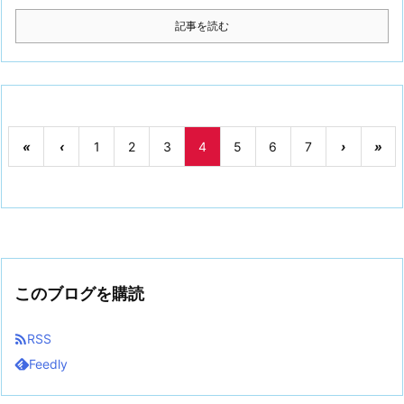
記事を読む
«
‹
1
2
3
4
5
6
7
›
»
このブログを購読

RSS
Feedly